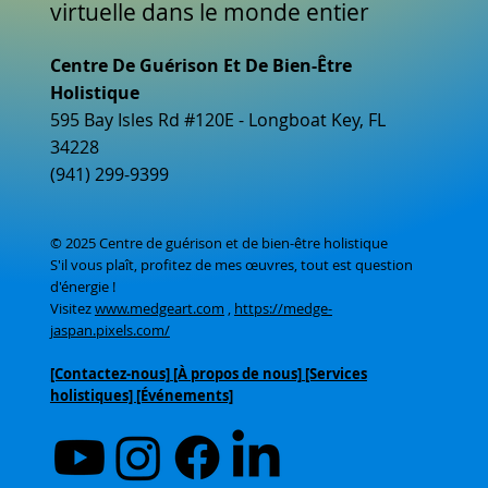
virtuelle dans le monde entier
Centre De Guérison Et De Bien-Être
Holistique
595 Bay Isles Rd #120E - Longboat Key, FL
34228
(941) 299-9399
© 2025 Centre de guérison et de bien-être holistique
S'il vous plaît, profitez de mes œuvres, tout est question
d'énergie !
Visitez
www.medgeart.com
,
https://medge-
jaspan.pixels.com/
[Contactez-nous]
[À propos de nous]
[Services
holistiques] [Événements]